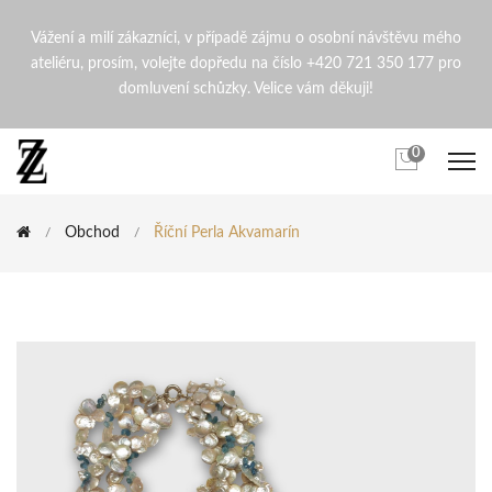
Říční perla akvamarín | Zde
Vážení a milí zákazníci, v případě zájmu o osobní návštěvu mého
ateliéru, prosím, volejte dopředu na číslo +420 721 350 177 pro
domluvení schůzky. Velice vám děkuji!
0
Obchod
Říční Perla Akvamarín