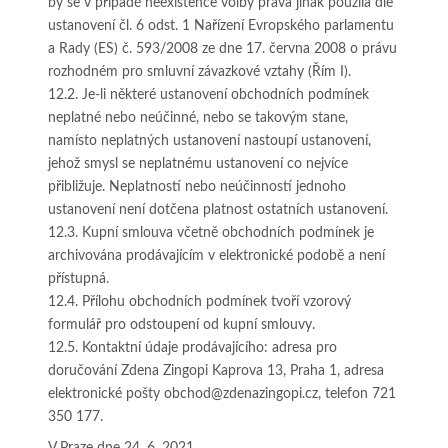
by se v případě neexistence volby práva jinak použila dle
ustanovení čl. 6 odst. 1 Nařízení Evropského parlamentu
a Rady (ES) č. 593/2008 ze dne 17. června 2008 o právu
rozhodném pro smluvní závazkové vztahy (Řím I).
12.2. Je-li některé ustanovení obchodních podmínek
neplatné nebo neúčinné, nebo se takovým stane,
namísto neplatných ustanovení nastoupí ustanovení,
jehož smysl se neplatnému ustanovení co nejvíce
přibližuje. Neplatností nebo neúčinností jednoho
ustanovení není dotčena platnost ostatních ustanovení.
12.3. Kupní smlouva včetně obchodních podmínek je
archivována prodávajícím v elektronické podobě a není
přístupná.
12.4. Přílohu obchodních podmínek tvoří vzorový
formulář pro odstoupení od kupní smlouvy.
12.5. Kontaktní údaje prodávajícího: adresa pro
doručování Zdena Zingopi Kaprova 13, Praha 1, adresa
elektronické pošty obchod@zdenazingopi.cz, telefon 721
350 177.