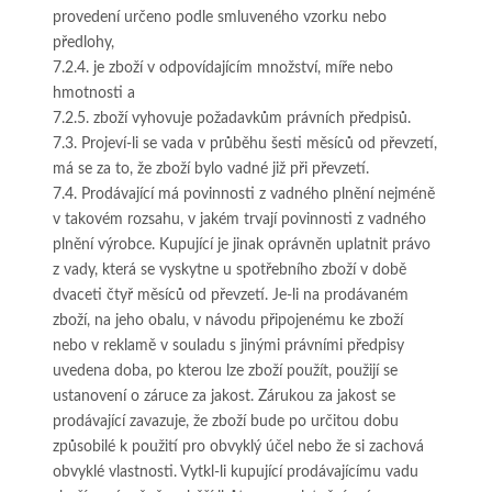
provedení určeno podle smluveného vzorku nebo
předlohy,
7.2.4. je zboží v odpovídajícím množství, míře nebo
hmotnosti a
7.2.5. zboží vyhovuje požadavkům právních předpisů.
7.3. Projeví-li se vada v průběhu šesti měsíců od převzetí,
má se za to, že zboží bylo vadné již při převzetí.
7.4. Prodávající má povinnosti z vadného plnění nejméně
v takovém rozsahu, v jakém trvají povinnosti z vadného
plnění výrobce. Kupující je jinak oprávněn uplatnit právo
z vady, která se vyskytne u spotřebního zboží v době
dvaceti čtyř měsíců od převzetí. Je-li na prodávaném
zboží, na jeho obalu, v návodu připojenému ke zboží
nebo v reklamě v souladu s jinými právními předpisy
uvedena doba, po kterou lze zboží použít, použijí se
ustanovení o záruce za jakost. Zárukou za jakost se
prodávající zavazuje, že zboží bude po určitou dobu
způsobilé k použití pro obvyklý účel nebo že si zachová
obvyklé vlastnosti. Vytkl-li kupující prodávajícímu vadu