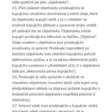
(dále společně jen jako „objednávka“).
3.5. Před zasláním objednávky prodávajícímu je
kupujícímu umožněno zkontrolovat a měnit údaje, které
do objednávky kupující vložil, a to i s ohledem na
možnost kupujícího zjišťovat a opravovat chyby vzniklé
při zadávání dat do objednávky. Objednávku odešle
kupující prodávajícímu kliknutím na tlačítko „Objednat“.
Údaje uvedené v objednávce jsou prodávajícím
považovány za správné. Prodávající neprodleně po
obdržení objednávky toto obdržení kupujícímu potvrdí
elektronickou poštou, a to na adresu elektronické pošty
kupujícího uvedenou v uživatelském účtu či v objednávce
(dále jen „elektronická adresa kupujícího“).
3.6. Prodávající je vždy oprávněn v závislosti na
charakteru objednávky (množství zboží, výše kupní ceny,
předpokládané náklady na dopravu) požádat kupujícího o
dodatečné potvrzení objednávky (například písemně či
telefonicky).
3.7. Smluvní vztah mezi prodávajícím a kupujícím vzniká
doručením přijetí objednávky (akceptací), jež je