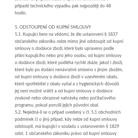
případě technického výpadku pak nejpozději do 48
hodin.
5. ODSTOUPENÍ OD KUPNÍ SMLOUVY
5.1. Kupující bere na vědomí, že dle ustanovení § 1837
občanského zákoníku nelze mimo jiné odstoupit od kupní
smlouvy o dodávce zboží, které bylo upraveno podle
přání kupujícího nebo pro jeho osobu, od kupní smlouvy
o dodávce zboží, které podléhá rychlé zkáze, jakož i zboží,
které bylo po dodání nenávratně smíseno s jiným zbožím,
od kupní smlouvy o dodávce zboží v uzavřeném obalu,
které spotřebitel z obalu vyňal a z hygienických důvodů
jej není možné vrátit a od kupní smlouvy o dodávce
zvukové nebo obrazové nahrávky nebo počítačového
programu, pokud porušil jejich původní obal.
5.2. Nejedná-li se o případ uvedený v čl. 5.1 obchodních
podmínek či o jiný případ, kdy nelze od kupní smlouvy
odstoupit, má kupující v souladu s ustanovením § 1829
odst. 1 občanského zákoníku právo od kupní smlouvy