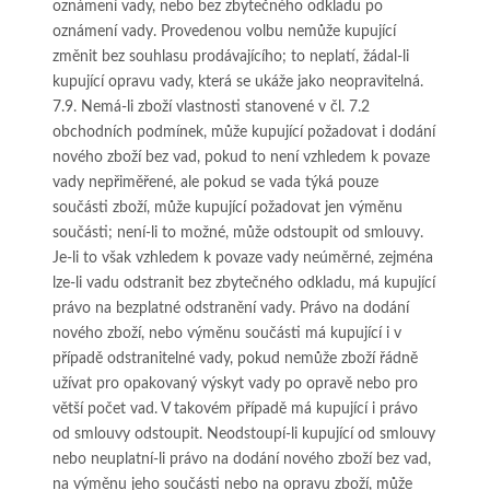
oznámení vady, nebo bez zbytečného odkladu po
oznámení vady. Provedenou volbu nemůže kupující
změnit bez souhlasu prodávajícího; to neplatí, žádal-li
kupující opravu vady, která se ukáže jako neopravitelná.
7.9. Nemá-li zboží vlastnosti stanovené v čl. 7.2
obchodních podmínek, může kupující požadovat i dodání
nového zboží bez vad, pokud to není vzhledem k povaze
vady nepřiměřené, ale pokud se vada týká pouze
součásti zboží, může kupující požadovat jen výměnu
součásti; není-li to možné, může odstoupit od smlouvy.
Je-li to však vzhledem k povaze vady neúměrné, zejména
lze-li vadu odstranit bez zbytečného odkladu, má kupující
právo na bezplatné odstranění vady. Právo na dodání
nového zboží, nebo výměnu součásti má kupující i v
případě odstranitelné vady, pokud nemůže zboží řádně
užívat pro opakovaný výskyt vady po opravě nebo pro
větší počet vad. V takovém případě má kupující i právo
od smlouvy odstoupit. Neodstoupí-li kupující od smlouvy
nebo neuplatní-li právo na dodání nového zboží bez vad,
na výměnu jeho součásti nebo na opravu zboží, může