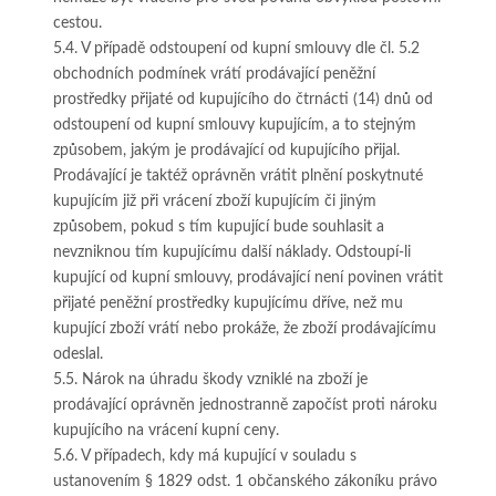
cestou.
5.4. V případě odstoupení od kupní smlouvy dle čl. 5.2
obchodních podmínek vrátí prodávající peněžní
prostředky přijaté od kupujícího do čtrnácti (14) dnů od
odstoupení od kupní smlouvy kupujícím, a to stejným
způsobem, jakým je prodávající od kupujícího přijal.
Prodávající je taktéž oprávněn vrátit plnění poskytnuté
kupujícím již při vrácení zboží kupujícím či jiným
způsobem, pokud s tím kupující bude souhlasit a
nevzniknou tím kupujícímu další náklady. Odstoupí-li
kupující od kupní smlouvy, prodávající není povinen vrátit
přijaté peněžní prostředky kupujícímu dříve, než mu
kupující zboží vrátí nebo prokáže, že zboží prodávajícímu
odeslal.
5.5. Nárok na úhradu škody vzniklé na zboží je
prodávající oprávněn jednostranně započíst proti nároku
kupujícího na vrácení kupní ceny.
5.6. V případech, kdy má kupující v souladu s
ustanovením § 1829 odst. 1 občanského zákoníku právo