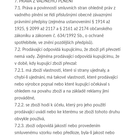
7. PRÁVA Z VADNÉHO PLNĚNÍ
7.1. Práva a povinnosti smluvních stran ohledně práv z
vadného plnění se řídí příslušnými obecně závaznými
právními předpisy (zejména ustanoveními § 1914 až
1925, § 2099 až 2117 a § 2161 až 2174 občanského
zákoníku a zákonem č. 634/1992 Sb., o ochraně
spotřebitele, ve znění pozdějších předpisů).
7.2. Prodávající odpovídá kupujícímu, že zboží při převzetí
nemá vady. Zejména prodávající odpovídá kupujícímu, že
v době, kdy kupující zboží převzal:
7.2.1. má zboží vlastnosti, které si strany ujednaly, a
chybí-li ujednání, má takové vlastnosti, které prodávající
nebo výrobce popsal nebo které kupující očekával s
ohledem na povahu zboží a na základě reklamy jimi
prováděné,
7.2.2. se zboží hodí k účelu, který pro jeho použití
prodávající uvádí nebo ke kterému se zboží tohoto druhu
obvykle používá,
7.2.3. zboží odpovídá jakostí nebo provedením
smluvenému vzorku nebo předloze, byla-li jakost nebo