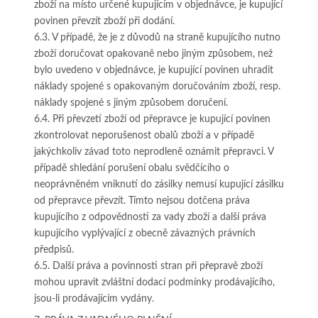
zboží na místo určené kupujícím v objednávce, je kupující
povinen převzít zboží při dodání.
6.3. V případě, že je z důvodů na straně kupujícího nutno
zboží doručovat opakovaně nebo jiným způsobem, než
bylo uvedeno v objednávce, je kupující povinen uhradit
náklady spojené s opakovaným doručováním zboží, resp.
náklady spojené s jiným způsobem doručení.
6.4. Při převzetí zboží od přepravce je kupující povinen
zkontrolovat neporušenost obalů zboží a v případě
jakýchkoliv závad toto neprodleně oznámit přepravci. V
případě shledání porušení obalu svědčícího o
neoprávněném vniknutí do zásilky nemusí kupující zásilku
od přepravce převzít. Tímto nejsou dotčena práva
kupujícího z odpovědnosti za vady zboží a další práva
kupujícího vyplývající z obecně závazných právních
předpisů.
6.5. Další práva a povinnosti stran při přepravě zboží
mohou upravit zvláštní dodací podmínky prodávajícího,
jsou-li prodávajícím vydány.