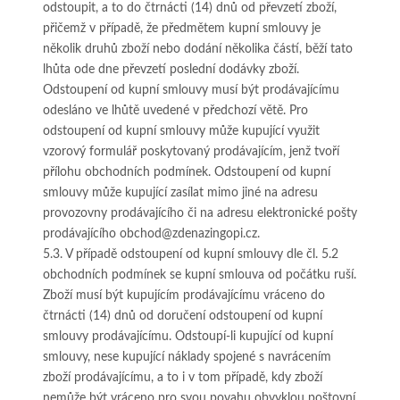
odstoupit, a to do čtrnácti (14) dnů od převzetí zboží,
přičemž v případě, že předmětem kupní smlouvy je
několik druhů zboží nebo dodání několika částí, běží tato
lhůta ode dne převzetí poslední dodávky zboží.
Odstoupení od kupní smlouvy musí být prodávajícímu
odesláno ve lhůtě uvedené v předchozí větě. Pro
odstoupení od kupní smlouvy může kupující využit
vzorový formulář poskytovaný prodávajícím, jenž tvoří
přílohu obchodních podmínek. Odstoupení od kupní
smlouvy může kupující zasílat mimo jiné na adresu
provozovny prodávajícího či na adresu elektronické pošty
prodávajícího obchod@zdenazingopi.cz.
5.3. V případě odstoupení od kupní smlouvy dle čl. 5.2
obchodních podmínek se kupní smlouva od počátku ruší.
Zboží musí být kupujícím prodávajícímu vráceno do
čtrnácti (14) dnů od doručení odstoupení od kupní
smlouvy prodávajícímu. Odstoupí-li kupující od kupní
smlouvy, nese kupující náklady spojené s navrácením
zboží prodávajícímu, a to i v tom případě, kdy zboží
nemůže být vráceno pro svou povahu obvyklou poštovní