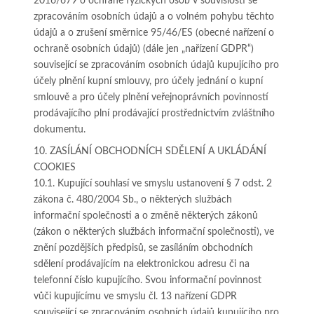
2016/679 o ochraně fyzických osob v souvislosti se
zpracováním osobních údajů a o volném pohybu těchto
údajů a o zrušení směrnice 95/46/ES (obecné nařízení o
ochraně osobních údajů) (dále jen „nařízení GDPR“)
související se zpracováním osobních údajů kupujícího pro
účely plnění kupní smlouvy, pro účely jednání o kupní
smlouvě a pro účely plnění veřejnoprávních povinností
prodávajícího plní prodávající prostřednictvím zvláštního
dokumentu.
10. ZASÍLÁNÍ OBCHODNÍCH SDĚLENÍ A UKLÁDÁNÍ
COOKIES
10.1. Kupující souhlasí ve smyslu ustanovení § 7 odst. 2
zákona č. 480/2004 Sb., o některých službách
informační společnosti a o změně některých zákonů
(zákon o některých službách informační společnosti), ve
znění pozdějších předpisů, se zasíláním obchodních
sdělení prodávajícím na elektronickou adresu či na
telefonní číslo kupujícího. Svou informační povinnost
vůči kupujícímu ve smyslu čl. 13 nařízení GDPR
související se zpracováním osobních údajů kupujícího pro