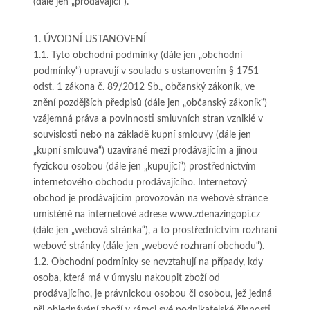
(dále jen „prodávající“).
1. ÚVODNÍ USTANOVENÍ
1.1. Tyto obchodní podmínky (dále jen „obchodní
podmínky“) upravují v souladu s ustanovením § 1751
odst. 1 zákona č. 89/2012 Sb., občanský zákoník, ve
znění pozdějších předpisů (dále jen „občanský zákoník“)
vzájemná práva a povinnosti smluvních stran vzniklé v
souvislosti nebo na základě kupní smlouvy (dále jen
„kupní smlouva“) uzavírané mezi prodávajícím a jinou
fyzickou osobou (dále jen „kupující“) prostřednictvím
internetového obchodu prodávajícího. Internetový
obchod je prodávajícím provozován na webové stránce
umístěné na internetové adrese www.zdenazingopi.cz
(dále jen „webová stránka“), a to prostřednictvím rozhraní
webové stránky (dále jen „webové rozhraní obchodu“).
1.2. Obchodní podmínky se nevztahují na případy, kdy
osoba, která má v úmyslu nakoupit zboží od
prodávajícího, je právnickou osobou či osobou, jež jedná