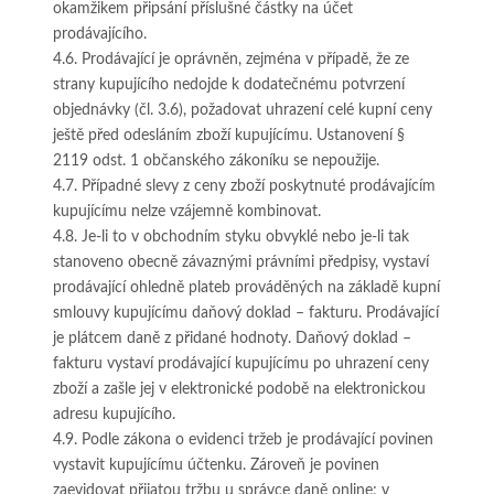
okamžikem připsání příslušné částky na účet
prodávajícího.
4.6. Prodávající je oprávněn, zejména v případě, že ze
strany kupujícího nedojde k dodatečnému potvrzení
objednávky (čl. 3.6), požadovat uhrazení celé kupní ceny
ještě před odesláním zboží kupujícímu. Ustanovení §
2119 odst. 1 občanského zákoníku se nepoužije.
4.7. Případné slevy z ceny zboží poskytnuté prodávajícím
kupujícímu nelze vzájemně kombinovat.
4.8. Je-li to v obchodním styku obvyklé nebo je-li tak
stanoveno obecně závaznými právními předpisy, vystaví
prodávající ohledně plateb prováděných na základě kupní
smlouvy kupujícímu daňový doklad – fakturu. Prodávající
je plátcem daně z přidané hodnoty. Daňový doklad –
fakturu vystaví prodávající kupujícímu po uhrazení ceny
zboží a zašle jej v elektronické podobě na elektronickou
adresu kupujícího.
4.9. Podle zákona o evidenci tržeb je prodávající povinen
vystavit kupujícímu účtenku. Zároveň je povinen
zaevidovat přijatou tržbu u správce daně online; v