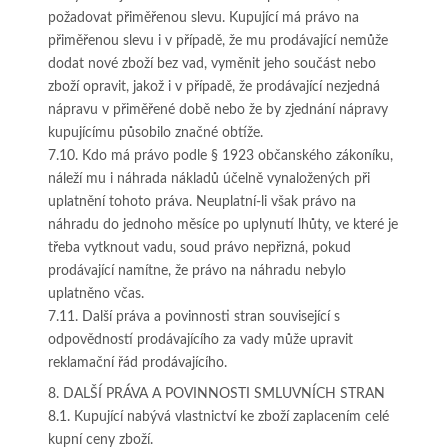
požadovat přiměřenou slevu. Kupující má právo na
přiměřenou slevu i v případě, že mu prodávající nemůže
dodat nové zboží bez vad, vyměnit jeho součást nebo
zboží opravit, jakož i v případě, že prodávající nezjedná
nápravu v přiměřené době nebo že by zjednání nápravy
kupujícímu působilo značné obtíže.
7.10. Kdo má právo podle § 1923 občanského zákoníku,
náleží mu i náhrada nákladů účelně vynaložených při
uplatnění tohoto práva. Neuplatní-li však právo na
náhradu do jednoho měsíce po uplynutí lhůty, ve které je
třeba vytknout vadu, soud právo nepřizná, pokud
prodávající namítne, že právo na náhradu nebylo
uplatněno včas.
7.11. Další práva a povinnosti stran související s
odpovědností prodávajícího za vady může upravit
reklamační řád prodávajícího.
8. DALŠÍ PRÁVA A POVINNOSTI SMLUVNÍCH STRAN
8.1. Kupující nabývá vlastnictví ke zboží zaplacením celé
kupní ceny zboží.