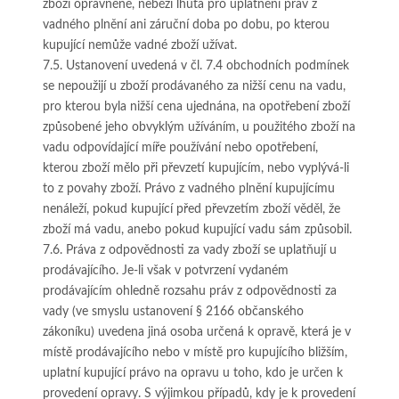
zboží oprávněně, neběží lhůta pro uplatnění práv z
vadného plnění ani záruční doba po dobu, po kterou
kupující nemůže vadné zboží užívat.
7.5. Ustanovení uvedená v čl. 7.4 obchodních podmínek
se nepoužijí u zboží prodávaného za nižší cenu na vadu,
pro kterou byla nižší cena ujednána, na opotřebení zboží
způsobené jeho obvyklým užíváním, u použitého zboží na
vadu odpovídající míře používání nebo opotřebení,
kterou zboží mělo při převzetí kupujícím, nebo vyplývá-li
to z povahy zboží. Právo z vadného plnění kupujícímu
nenáleží, pokud kupující před převzetím zboží věděl, že
zboží má vadu, anebo pokud kupující vadu sám způsobil.
7.6. Práva z odpovědnosti za vady zboží se uplatňují u
prodávajícího. Je-li však v potvrzení vydaném
prodávajícím ohledně rozsahu práv z odpovědnosti za
vady (ve smyslu ustanovení § 2166 občanského
zákoníku) uvedena jiná osoba určená k opravě, která je v
místě prodávajícího nebo v místě pro kupujícího bližším,
uplatní kupující právo na opravu u toho, kdo je určen k
provedení opravy. S výjimkou případů, kdy je k provedení