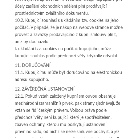
účely zasílání obchodních sdělení plní prodávající
prostřednictvím zvláštního dokumentu.
10.2. Kupující souhlasí s ukládáním tzv. cookies na jeho
počítač. V případě, že je nákup na webové stránce možné
provést a závazky prodávajícího z kupní smlouvy plnit,
aniž by docházelo
k ukládání tzv. cookies na počítač kupujícího, může
kupující souhlas podle předchozí věty kdykoliv odvolat.
11. DORUČOVÁNÍ
11.1. Kupujícímu může být doručováno na elektronickou
adresu kupujícího.
12. ZÁVĚREČNÁ USTANOVENÍ
12.1. Pokud vztah založený kupní smlouvou obsahuje
mezinárodní (zahraniční) prvek, pak strany sjednávají, že
vztah se řídí českým právem. Volbou práva podle
předchozí věty není kupující, který je spotřebitelem,
zbaven ochrany, kterou mu poskytují ustanovení
právního řádu, od nichž se nelze smluvně odchýlit, a jež