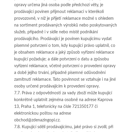
opravy určena jiná osoba podle předchozí věty, je
prodávající povinen přijmout reklamaci v kterékoli
provozovně, v níž je přijetí reklamace možné s ohledem
na sortiment prodávaných výrobků nebo poskytovaných
služeb, případně i v sídle nebo místě podnikání
prodávajícího. Prodávající je povinen kupujícímu vydat
písemné potvrzení o tom, kdy kupující právo uplatnil, co
je obsahem reklamace a jaký způsob vyřízení reklamace
kupující požaduje; a dále potvrzení o datu a způsobu
vyřízení reklamace, včetně potvrzení o provedení opravy
a době jejího trvání, případně písemné odůvodnění
zamítnutí reklamace. Tato povinnost se vztahuje i na jiné
osoby určené prodávajícím k provedení opravy.
7.7. Práva z odpovědnosti za vady zboží může kupující
konkrétně uplatnit zejména osobně na adrese Kaprova
13, Praha 1, telefonicky na čísle 721350177 či
elektronickou poštou na adrese
obchod@zdenazingopi.cz.
7.8. Kupující sdělí prodávajícímu, jaké právo si zvolil, při