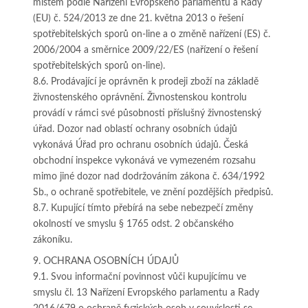
místem podle Nařízení Evropského parlamentu a Rady
(EU) č. 524/2013 ze dne 21. května 2013 o řešení
spotřebitelských sporů on-line a o změně nařízení (ES) č.
2006/2004 a směrnice 2009/22/ES (nařízení o řešení
spotřebitelských sporů on-line).
8.6. Prodávající je oprávněn k prodeji zboží na základě
živnostenského oprávnění. Živnostenskou kontrolu
provádí v rámci své působnosti příslušný živnostenský
úřad. Dozor nad oblastí ochrany osobních údajů
vykonává Úřad pro ochranu osobních údajů. Česká
obchodní inspekce vykonává ve vymezeném rozsahu
mimo jiné dozor nad dodržováním zákona č. 634/1992
Sb., o ochraně spotřebitele, ve znění pozdějších předpisů.
8.7. Kupující tímto přebírá na sebe nebezpečí změny
okolností ve smyslu § 1765 odst. 2 občanského
zákoníku.
9. OCHRANA OSOBNÍCH ÚDAJŮ
9.1. Svou informační povinnost vůči kupujícímu ve
smyslu čl. 13 Nařízení Evropského parlamentu a Rady