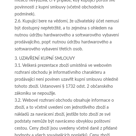
měsíců nevyužívá, či v případě, kdy kupující poruší své
povinnosti z kupní smlouvy (včetně obchodních
podmínek).
2.6. Kupující bere na vědomí, že uživatelský účet nemusí
být dostupný nepřetržitě, a to zejména s ohledem na
nutnou údržbu hardwarového a softwarového vybavení
prodávajícího, popř. nutnou údržbu hardwarového a
softwarového vybavení třetích osob.
3. UZAVŘENÍ KUPNÍ SMLOUVY
3.1. Veškerá prezentace zboží umístěná ve webovém
rozhraní obchodu je informativního charakteru a
prodávající není povinen uzavřít kupní smlouvu ohledně
tohoto zboží. Ustanovení § 1732 odst. 2 občanského
zákoníku se nepoužije.
3.2. Webové rozhraní obchodu obsahuje informace o
zboží, a to včetně uvedení cen jednotlivého zboží a
nákladů za navrácení zboží, jestliže toto zboží ze své
podstaty nemůže být navráceno obvyklou poštovní
cestou. Ceny zboží jsou uvedeny včetně daně z přidané
hodnoty a všech souvisejících poplatků. Ceny zboží