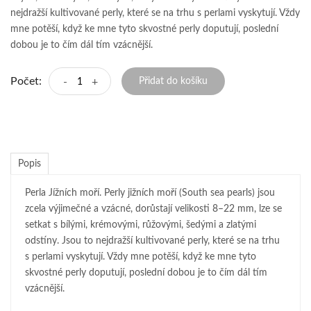
nejdražší kultivované perly, které se na trhu s perlami vyskytují. Vždy
mne potěší, když ke mne tyto skvostné perly doputují, poslední
dobou je to čím dál tím vzácnější.
Počet:
-
+
Přidat do košíku
Popis
Perla Jížních moří. Perly jižních moří (South sea pearls) jsou
zcela výjimečné a vzácné, dorůstají velikosti 8–22 mm, lze se
setkat s bílými, krémovými, růžovými, šedými a zlatými
odstíny. Jsou to nejdražší kultivované perly, které se na trhu
s perlami vyskytují. Vždy mne potěší, když ke mne tyto
skvostné perly doputují, poslední dobou je to čím dál tím
vzácnější.