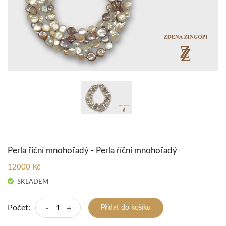
Perla říční mnohořadý - Perla říční mnohořadý
12000 Kč
SKLADEM
Počet:
-
+
Přidat do košíku