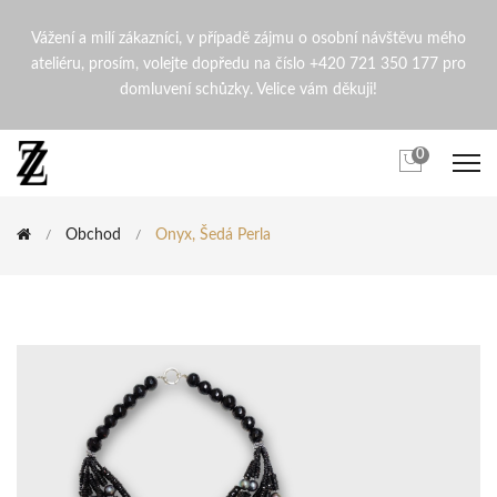
Onyx, šedá perla | ZdenaZin
Vážení a milí zákazníci, v případě zájmu o osobní návštěvu mého
ateliéru, prosím, volejte dopředu na číslo +420 721 350 177 pro
domluvení schůzky. Velice vám děkuji!
0
Obchod
Onyx, Šedá Perla