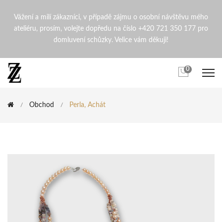
Perla, Achát | ZdenaZingopi
Vážení a milí zákazníci, v případě zájmu o osobní návštěvu mého
ateliéru, prosím, volejte dopředu na číslo +420 721 350 177 pro
domluvení schůzky. Velice vám děkuji!
0
Obchod
Perla, Achát