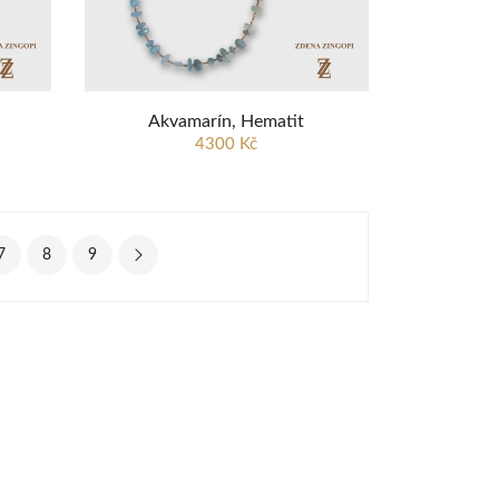
Akvamarín, Hematit
4300 Kč
7
8
9