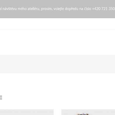
ch šperků | ZdenaZingopi
bní návštěvu mého ateliéru, prosím, volejte dopředu na číslo +420 721 35