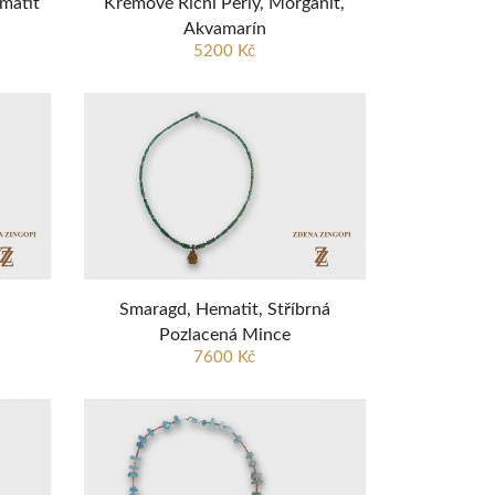
ematit
Krémové Říční Perly, Morganit,
Akvamarín
5200 Kč
Smaragd, Hematit, Stříbrná
Pozlacená Mince
7600 Kč