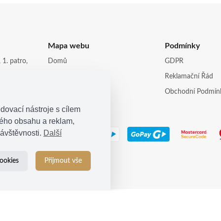
Mapa webu
Podmínky
 1. patro,
Domů
GDPR
Obchod
Reklamační Řád
opi.cz
Kontakt
Obchodní Podmín
dovací nástroje s cílem
ného obsahu a reklam,
ávštěvnosti.
Další
ookies
Přijmout vše
© 2021
Kosina s.r.o.
| Všechna práva vyhrazena