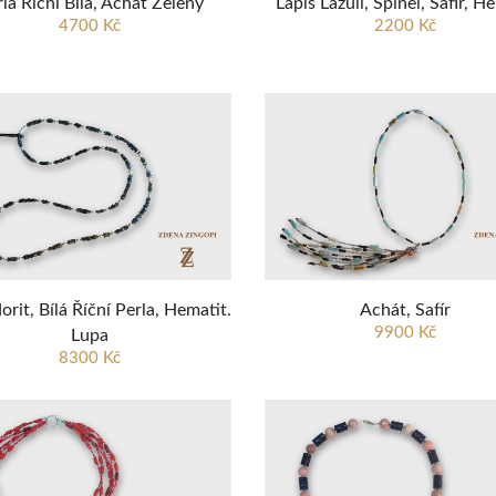
la Říční Bílá, Achát Zelený
Lápis Lazuli, Spinel, Safír, H
4700 Kč
2200 Kč
orit, Bílá Říční Perla, Hematit.
Achát, Safír
9900 Kč
Lupa
8300 Kč