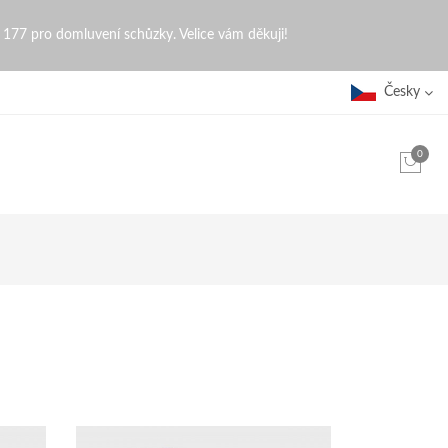
0 177 pro domluvení schůzky. Velice vám děkuji!
Česky
0