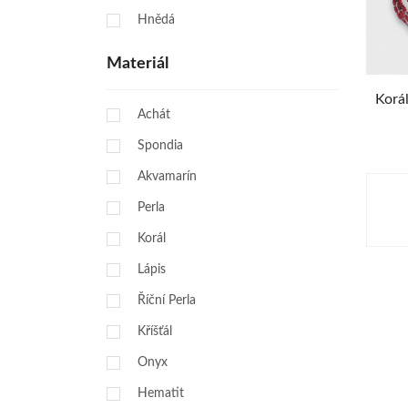
Hnědá
Materiál
Korál
Achát
Spondia
Akvamarín
Perla
Korál
Lápis
Říční Perla
Kříšťál
Onyx
Hematit