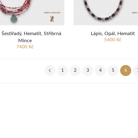
 Šestiřadý, Hematit, Stříbrná
Lápis, Opál, Hematit
5400 Kč
Mince
7400 Kč
1
2
3
4
5
6