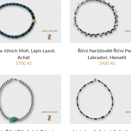
a Jížních Moří, Lápis Lazuli,
Říčni Narůžovělé Říční Per
Achát
Labradori, Hematit
3700 Kč
3900 Kč