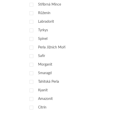
Stříbrná Mince
Růženín
Labradorit
Tyrkys
Spinel
Perla Jižních Moří
Safír
Morganit
Smaragd
Tahitská Perla
Kyanit
Amazonit
Citrín