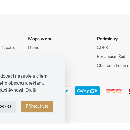
Mapa webu
Podmínky
 1. patro,
Domů
GDPR
Obchod
Reklamační Řád
opi.cz
Kontakt
Obchodní Podmín
dovací nástroje s cílem
ného obsahu a reklam,
ávštěvnosti.
Další
ookies
Přijmout vše