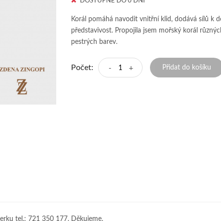
DOSTUPNÉ DO 0 DNÍ
Korál pomáhá navodit vnitřní klid, dodává sílů k d
představivost. Propojila jsem mořský korál různýc
pestrých barev.
Počet:
-
+
Přidat do košíku
erku tel.: 721 350 177. Děkujeme.