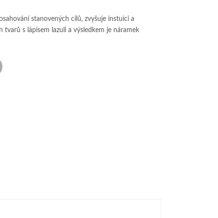
osahování stanovených cílů, zvyšuje instuici a
h tvarů s lápisem lazuli a výsledkem je náramek