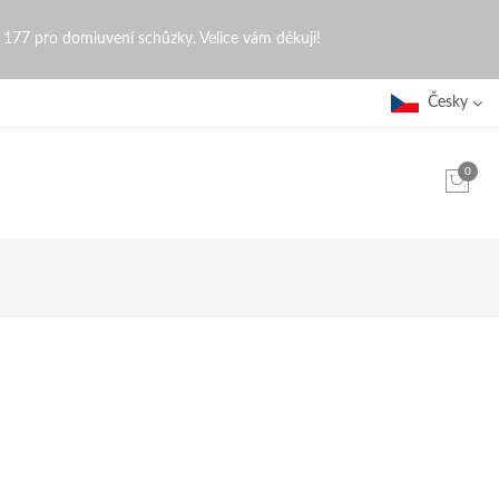
0 177 pro domluvení schůzky. Velice vám děkuji!
Česky
0