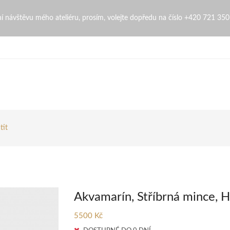
Hematit | ZdenaZingopi
bní návštěvu mého ateliéru, prosím, volejte dopředu na číslo +420 721 35
tit
Akvamarín, Stříbrná mince, H
5500 Kč