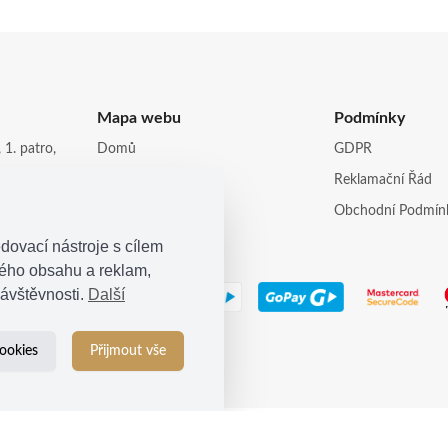
Mapa webu
Podmínky
 1. patro,
Domů
GDPR
Obchod
Reklamační Řád
opi.cz
Kontakt
Obchodní Podmín
dovací nástroje s cílem
ného obsahu a reklam,
ávštěvnosti.
Další
ookies
Přijmout vše
© 2021
Kosina s.r.o.
| Všechna práva vyhrazena