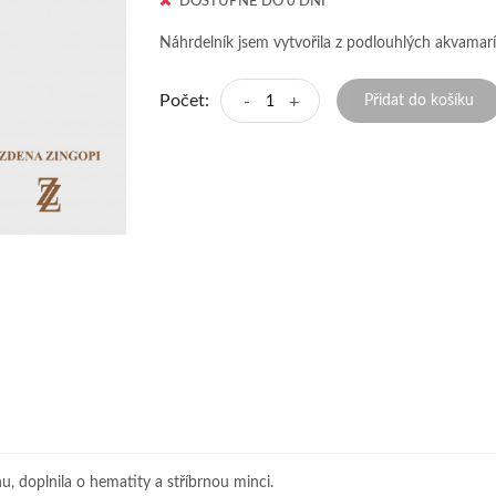
DOSTUPNÉ DO 0 DNÍ
Náhrdelník jsem vytvořila z podlouhlých akvamarín
Počet:
-
+
Přidat do košíku
, doplnila o hematity a stříbrnou minci.