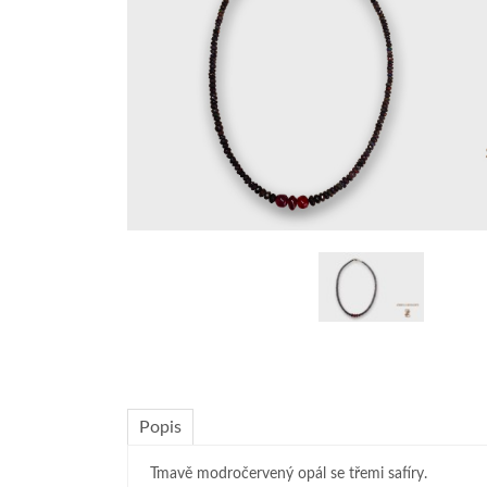
Popis
Tmavě modročervený opál se třemi safíry.