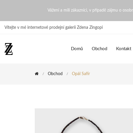
Opál Safír | ZdenaZingopi
Vážení a milí zákazníci, v případě zájmu o oso
Vítejte v mé internetové prodejní galerii Zdena Zingopi
Domů
Obchod
Kontakt
Obchod
Opál Safír