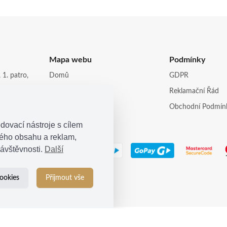
Mapa webu
Podmínky
 1. patro,
Domů
GDPR
Obchod
Reklamační Řád
opi.cz
Kontakt
Obchodní Podmín
dovací nástroje s cílem
ného obsahu a reklam,
ávštěvnosti.
Další
ookies
Přijmout vše
© 2021
Kosina s.r.o.
| Všechna práva vyhrazena