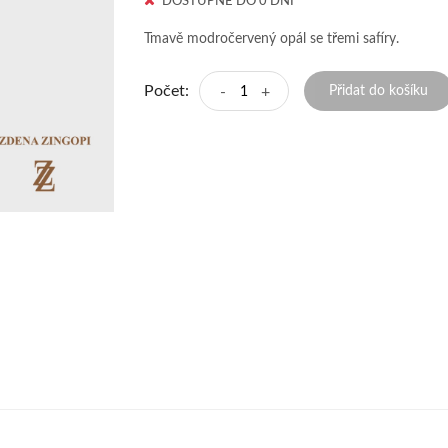
DOSTUPNÉ DO 0 DNÍ
Tmavě modročervený opál se třemi safíry.
Počet:
-
+
Přidat do košíku