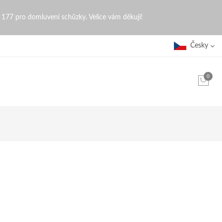
0 177 pro domluvení schůzky. Velice vám děkuji!
Česky
0