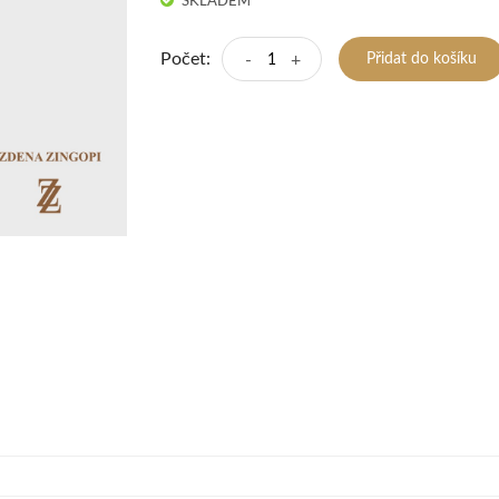
SKLADEM
Počet:
-
+
Přidat do košíku