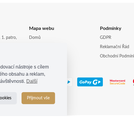
Mapa webu
Podmínky
 1. patro,
Domů
GDPR
Obchod
Reklamační Řád
opi.cz
Kontakt
Obchodní Podmín
dovací nástroje s cílem
ného obsahu a reklam,
ávštěvnosti.
Další
ookies
Přijmout vše
© 2021
Kosina s.r.o.
| Všechna práva vyhrazena