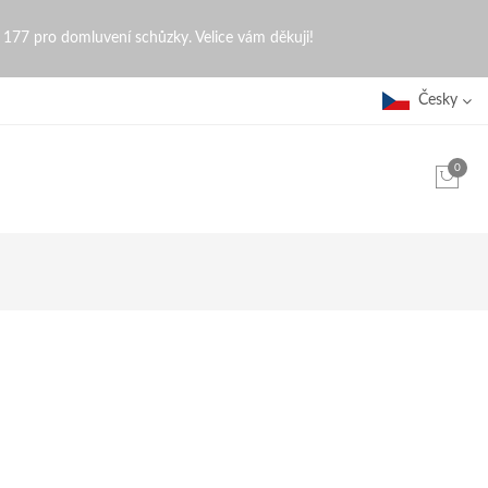
0 177 pro domluvení schůzky. Velice vám děkuji!
Česky
0