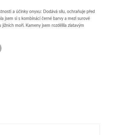
tnosti a účinky onyxu: Dodává sílu, ochraňuje před
la jsem si s kombinácí černé barvy a mezi surové
 jížních moří. Kameny jsem rozdělila zlatavým