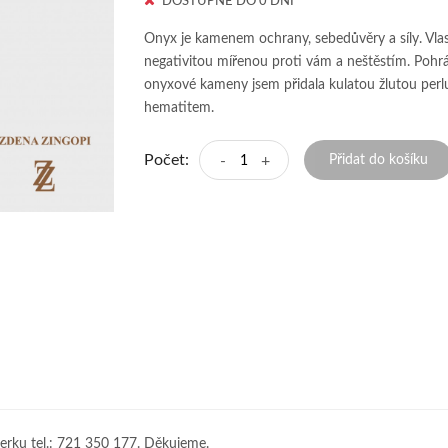
DOSTUPNÉ DO 0 DNÍ
Onyx je kamenem ochrany, sebedůvěry a síly. Vlas
negativitou mířenou proti vám a neštěstím. Pohrá
onyxové kameny jsem přidala kulatou žlutou perlu
hematitem.
Počet:
-
+
Přidat do košíku
erku tel.: 721 350 177. Děkujeme.