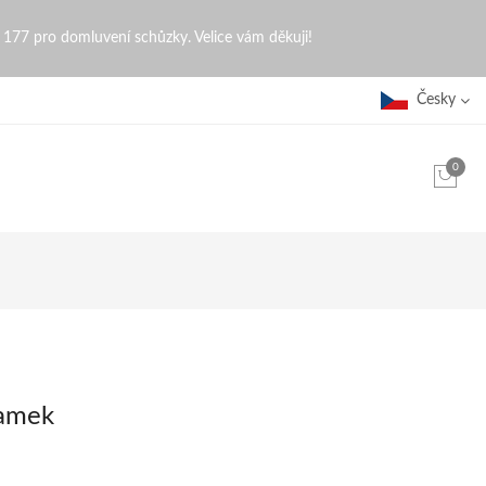
0 177 pro domluvení schůzky. Velice vám děkuji!
Česky
0
ramek