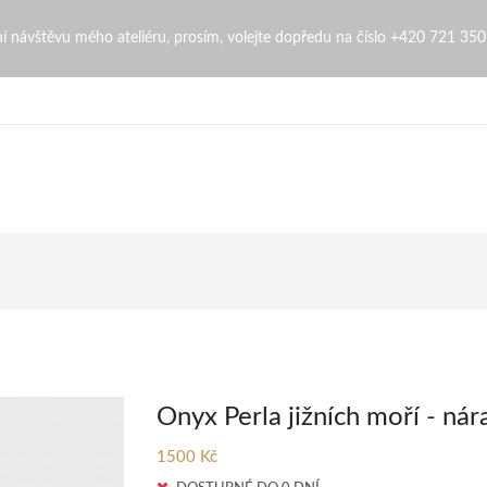
denaZingopi
bní návštěvu mého ateliéru, prosím, volejte dopředu na číslo +420 721 35
Onyx Perla jižních moří - ná
1500 Kč