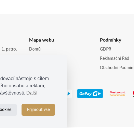
Mapa webu
Podmínky
 1. patro,
Domů
GDPR
Obchod
Reklamační Řád
opi.cz
Kontakt
Obchodní Podmín
dovací nástroje s cílem
ného obsahu a reklam,
ávštěvnosti.
Další
ookies
Přijmout vše