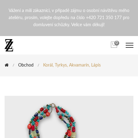
Korál, Tyrkys, Akvamarín, Lá
Vážení a milí zákazníci, v případě zájmu o osobní návštěvu mého
ateliéru, prosím, volejte dopředu na číslo +420 721 350 177 pro
domluvení schůzky. Velice vám děkuji!
0
Obchod
Korál, Tyrkys, Akvamarín, Lápis